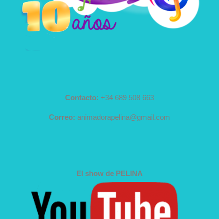
Contacto:
+34 689 508 663
Correo:
animadorapelina@gmail.com
El show de PELINA