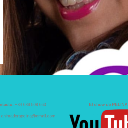
ntacto:
+34 689 508 663
El show de PELINA
animadorapelina@gmail.com