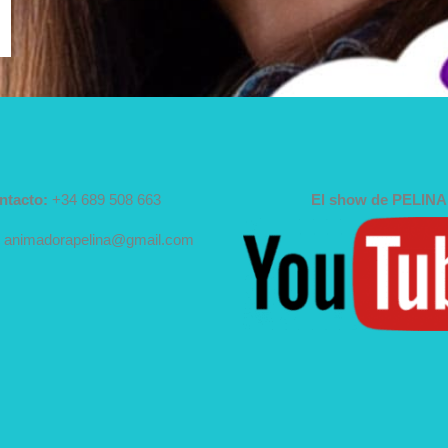
ntacto:
+34 689 508 663
El show de PELINA
animadorapelina@gmail.com